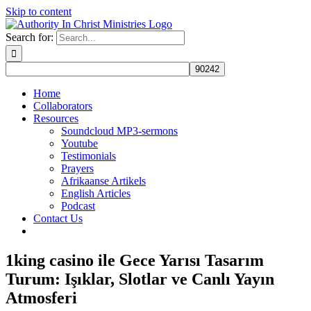
Skip to content
Search for:
Home
Collaborators
Resources
Soundcloud MP3-sermons
Youtube
Testimonials
Prayers
Afrikaanse Artikels
English Articles
Podcast
Contact Us
1king casino ile Gece Yarısı Tasarım
Turum: Işıklar, Slotlar ve Canlı Yayın
Atmosferi