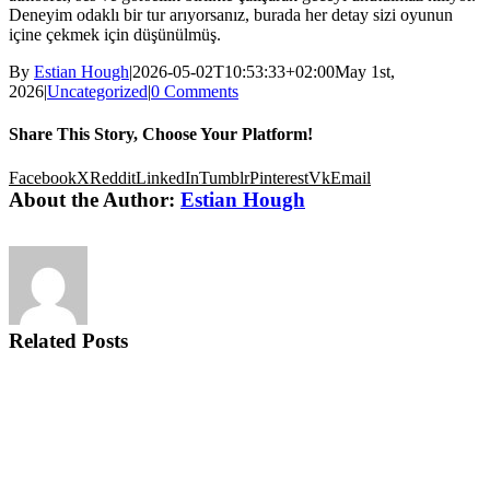
Deneyim odaklı bir tur arıyorsanız, burada her detay sizi oyunun
içine çekmek için düşünülmüş.
By
Estian Hough
|
2026-05-02T10:53:33+02:00
May 1st,
2026
|
Uncategorized
|
0 Comments
Share This Story, Choose Your Platform!
Facebook
X
Reddit
LinkedIn
Tumblr
Pinterest
Vk
Email
About the Author:
Estian Hough
Related Posts