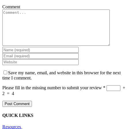
Comment
Save my name, email, and website in this browser for the next
time I comment.
Please fill in the missing number to submit your review
*
+
2
=
4
QUICK LINKS
Resources