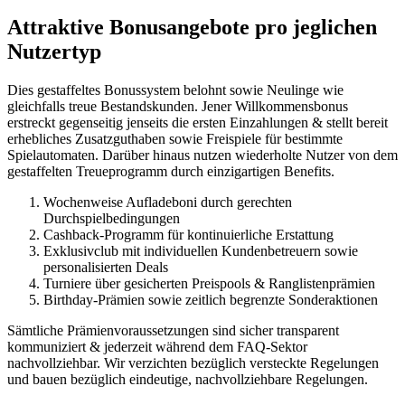
Attraktive Bonusangebote pro jeglichen
Nutzertyp
Dies gestaffeltes Bonussystem belohnt sowie Neulinge wie
gleichfalls treue Bestandskunden. Jener Willkommensbonus
erstreckt gegenseitig jenseits die ersten Einzahlungen & stellt bereit
erhebliches Zusatzguthaben sowie Freispiele für bestimmte
Spielautomaten. Darüber hinaus nutzen wiederholte Nutzer von dem
gestaffelten Treueprogramm durch einzigartigen Benefits.
Wochenweise Aufladeboni durch gerechten
Durchspielbedingungen
Cashback-Programm für kontinuierliche Erstattung
Exklusivclub mit individuellen Kundenbetreuern sowie
personalisierten Deals
Turniere über gesicherten Preispools & Ranglistenprämien
Birthday-Prämien sowie zeitlich begrenzte Sonderaktionen
Sämtliche Prämienvoraussetzungen sind sicher transparent
kommuniziert & jederzeit während dem FAQ-Sektor
nachvollziehbar. Wir verzichten bezüglich versteckte Regelungen
und bauen bezüglich eindeutige, nachvollziehbare Regelungen.