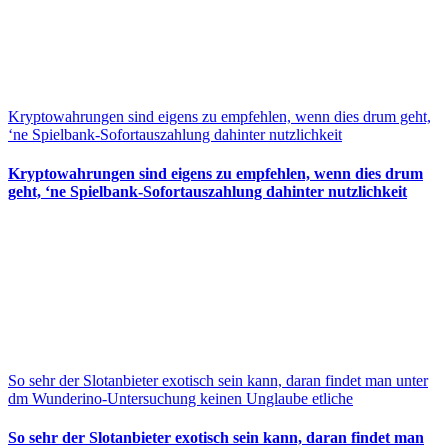
Kryptowahrungen sind eigens zu empfehlen, wenn dies drum geht,
‘ne Spielbank-Sofortauszahlung dahinter nutzlichkeit
Kryptowahrungen sind eigens zu empfehlen, wenn dies drum
geht, ‘ne Spielbank-Sofortauszahlung dahinter nutzlichkeit
So sehr der Slotanbieter exotisch sein kann, daran findet man unter
dm Wunderino-Untersuchung keinen Unglaube etliche
So sehr der Slotanbieter exotisch sein kann, daran findet man