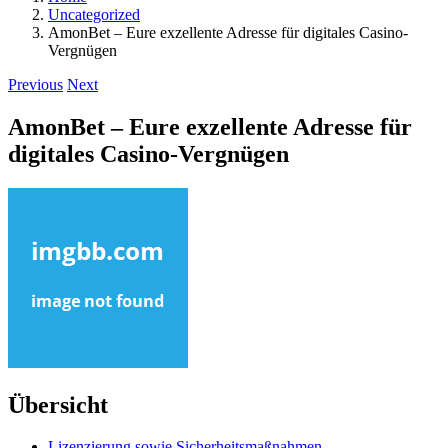
Uncategorized
AmonBet – Eure exzellente Adresse für digitales Casino-
Vergnügen
Previous
Next
AmonBet – Eure exzellente Adresse für
digitales Casino-Vergnügen
Übersicht
Lizenzierung sowie Sicherheitsmaßnahmen