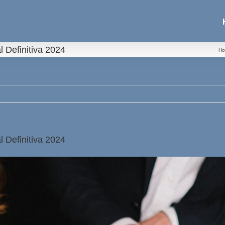
l Definitiva 2024
H
l Definitiva 2024