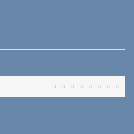
. Los usuarios deben verificar identificación mediante documentación
es de aporte personalizables y entrada a fuentes de asistencia experta.
ados a nivel global.
Facebook
X
Reddit
LinkedIn
Tumblr
Pinterest
Vk
Email