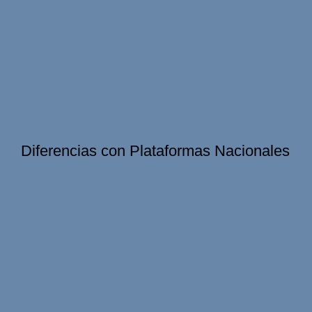
Modo operativo de dichas Sitios sin Reg
Estas operadores de entretenimiento que funcionan sin autorización nac
autoridades como la isla de Curazao, territorio maltés o territorio gibr
regulatorios globales que garantizan estándares de calidad y claridad.
El modelo operativo se apoya en infraestructura situados fuera del país
línea, aproximadamente el 35% de tales usuarios nacionales han emple
Diferencias con Plataformas Nacionales
Las operadores extranjeras presentan atributos distintivas en relación 
opciones, restricciones de inversión variables y bonificaciones más vent
bonificaciones o incentivos.
Puntos fuertes Clave para Usuarios Esp
Nuestra experiencia funcionando en el ámbito mundial nos faculta ofre
gaming completa.