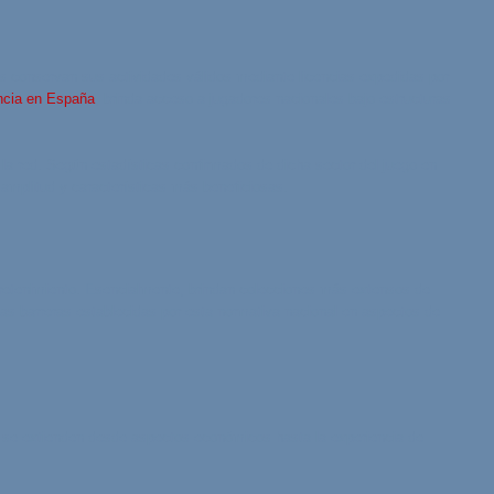
des conservan sus actividades válidos mediante licencias expedidas por
encia en España
, brinda acceso a jugadores nacionales bajo estructuras
e la red. Según estadísticas confirmados de dicha sector del juego en
mplitud y características más beneficiosas.
Entretenimiento. Esencialmente, brindan colecciones más extensos de
a las barreras establecidas por esta normativa nacional en aspectos de
as se extienden desde aspectos económicos hasta la experiencia de