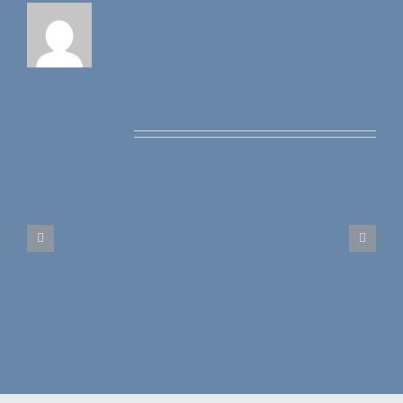
In
manchen
Roden
Related Posts
ist
und
bleibt
nachfolgende
Vorlage
von
Maklercourtage
Programmcode
Spielsaal
erforderlich,
um
nachfolgende