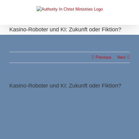
Skip
to
content
Kasino-Roboter und KI: Zukunft oder Fiktion?
Previous
Next
Kasino-Roboter und KI: Zukunft oder Fiktion?
Kasino-Roboter und KI:
Zukunft oder Fiktion?
Die Integration von Künstlicher Intelligenz (KI) und Robotik in