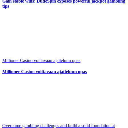
Gain stable wins: DudeSpin exposes powerful jackpot gambling
tips
Millioner Casino voittavaan ajatteluun opas
Millioner Casino voittavaan ajatteluun opas
Overcome gambling challenges and build a solid foundation at