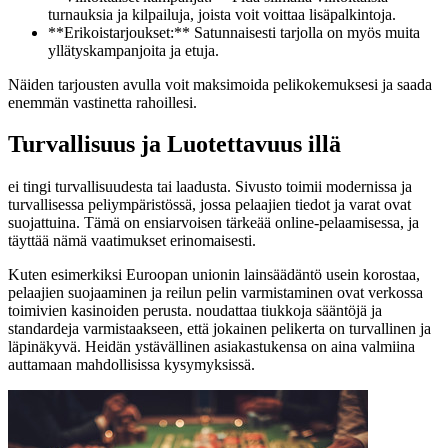
turnauksia ja kilpailuja, joista voit voittaa lisäpalkintoja.
**Erikoistarjoukset:** Satunnaisesti tarjolla on myös muita
yllätyskampanjoita ja etuja.
Näiden tarjousten avulla voit maksimoida pelikokemuksesi ja saada
enemmän vastinetta rahoillesi.
Turvallisuus ja Luotettavuus illä
ei tingi turvallisuudesta tai laadusta. Sivusto toimii modernissa ja
turvallisessa peliympäristössä, jossa pelaajien tiedot ja varat ovat
suojattuina. Tämä on ensiarvoisen tärkeää online-pelaamisessa, ja
täyttää nämä vaatimukset erinomaisesti.
Kuten esimerkiksi Euroopan unionin lainsäädäntö usein korostaa,
pelaajien suojaaminen ja reilun pelin varmistaminen ovat verkossa
toimivien kasinoiden perusta. noudattaa tiukkoja sääntöjä ja
standardeja varmistaakseen, että jokainen pelikerta on turvallinen ja
läpinäkyvä. Heidän ystävällinen asiakastukensa on aina valmiina
auttamaan mahdollisissa kysymyksissä.