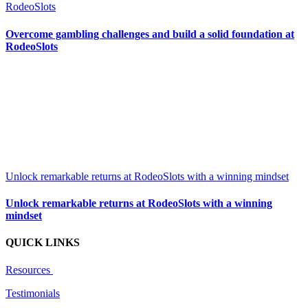
RodeoSlots
Overcome gambling challenges and build a solid foundation at
RodeoSlots
Unlock remarkable returns at RodeoSlots with a winning mindset
Unlock remarkable returns at RodeoSlots with a winning
mindset
QUICK LINKS
Resources
Testimonials