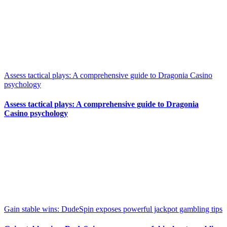
Assess tactical plays: A comprehensive guide to Dragonia Casino
psychology
Assess tactical plays: A comprehensive guide to Dragonia
Casino psychology
Gain stable wins: DudeSpin exposes powerful jackpot gambling tips