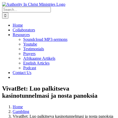
Skip
to
Search
content
for:
Home
Collaborators
Resources
Soundcloud MP3-sermons
Youtube
Testimonials
Prayers
Afrikaanse Artikels
English Articles
Podcast
Contact Us
VivatBet: Luo palkitseva
kasinotunnelmasi ja nosta panoksia
Home
Gambling
VivatBet: Luo palkitseva kasinotunnelmasi ja nosta panoksia