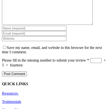
Save my name, email, and website in this browser for the next
time I comment.
Please fill in the missing number to submit your review
*
+
5
=
fourteen
QUICK LINKS
Resources
Testimonials