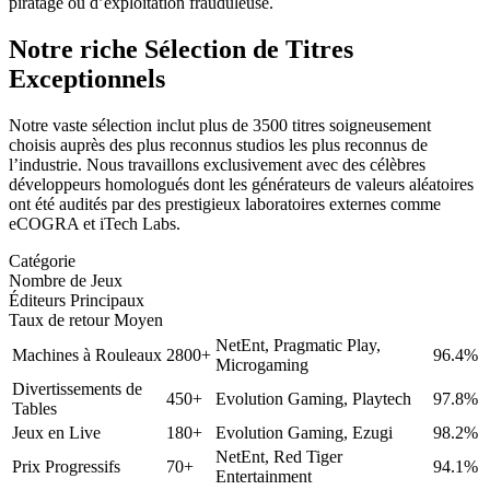
piratage ou d’exploitation frauduleuse.
Notre riche Sélection de Titres
Exceptionnels
Notre vaste sélection inclut plus de 3500 titres soigneusement
choisis auprès des plus reconnus studios les plus reconnus de
l’industrie. Nous travaillons exclusivement avec des célèbres
développeurs homologués dont les générateurs de valeurs aléatoires
ont été audités par des prestigieux laboratoires externes comme
eCOGRA et iTech Labs.
Catégorie
Nombre de Jeux
Éditeurs Principaux
Taux de retour Moyen
NetEnt, Pragmatic Play,
Machines à Rouleaux
2800+
96.4%
Microgaming
Divertissements de
450+
Evolution Gaming, Playtech
97.8%
Tables
Jeux en Live
180+
Evolution Gaming, Ezugi
98.2%
NetEnt, Red Tiger
Prix Progressifs
70+
94.1%
Entertainment