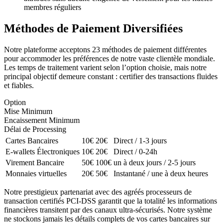
membres réguliers
Méthodes de Paiement Diversifiées
Notre plateforme acceptons 23 méthodes de paiement différentes
pour accommoder les préférences de notre vaste clientèle mondiale.
Les temps de traitement varient selon l’option choisie, mais notre
principal objectif demeure constant : certifier des transactions fluides
et fiables.
Option
Mise Minimum
Encaissement Minimum
Délai de Processing
Cartes Bancaires
10€
20€
Direct / 1-3 jours
E-wallets Électroniques
10€
20€
Direct / 0-24h
Virement Bancaire
50€
100€
un à deux jours / 2-5 jours
Monnaies virtuelles
20€
50€
Instantané / une à deux heures
Notre prestigieux partenariat avec des agréés processeurs de
transaction certifiés PCI-DSS garantit que la totalité les informations
financières transitent par des canaux ultra-sécurisés. Notre système
ne stockons jamais les détails complets de vos cartes bancaires sur